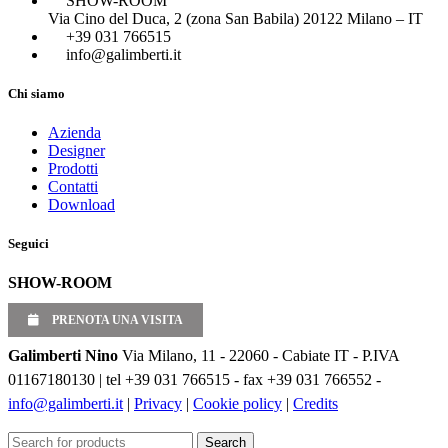
SHOW-ROOM
Via Cino del Duca, 2 (zona San Babila) 20122 Milano – IT
+39 031 766515
info@galimberti.it
Chi siamo
Azienda
Designer
Prodotti
Contatti
Download
Seguici
SHOW-ROOM
PRENOTA UNA VISITA
Galimberti Nino
Via Milano, 11 - 22060 - Cabiate IT - P.IVA
01167180130 | tel +39 031 766515 - fax +39 031 766552 -
info@galimberti.it
|
Privacy
|
Cookie policy
|
Credits
Search