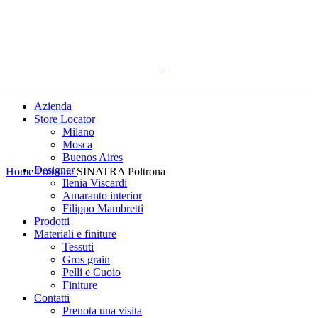
Azienda
Store Locator
Milano
Mosca
Buenos Aires
Click to enlarge
Designer
Home
Poltrone
SINATRA Poltrona
Ilenia Viscardi
Amaranto interior
Filippo Mambretti
Prodotti
Materiali e finiture
Tessuti
Gros grain
Pelli e Cuoio
Finiture
Contatti
Prenota una visita