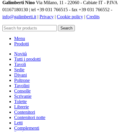
Galimberti Nino
Via Milano, 11 - 22060 - Cabiate IT - P.IVA
01167180130 | tel +39 031 766515 - fax +39 031 766552 -
info@galimberti.it
|
Privacy
|
Cookie policy
|
Credits
Search
Menu
Prodotti
Novità
Tutti i prodotti
Tavoli
Sedie
Divani
Poltrone
Tavolini
Consolle
Scrivanie
Tolette
Librerie
Contenitori
Contenitori notte
Letti
Complementi