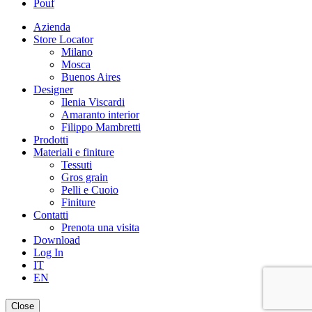
Pouf
Azienda
Store Locator
Milano
Mosca
Buenos Aires
Designer
Ilenia Viscardi
Amaranto interior
Filippo Mambretti
Prodotti
Materiali e finiture
Tessuti
Gros grain
Pelli e Cuoio
Finiture
Contatti
Prenota una visita
Download
Log In
IT
EN
Close