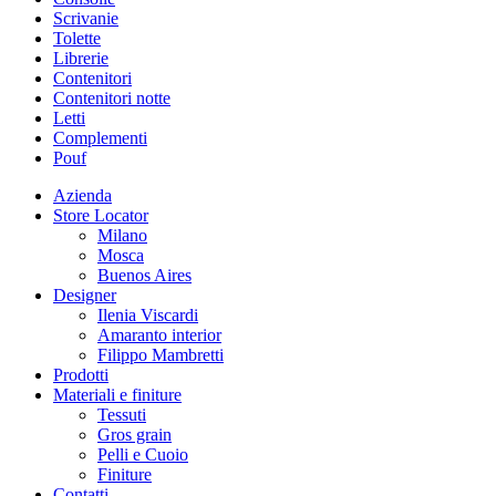
Scrivanie
Tolette
Librerie
Contenitori
Contenitori notte
Letti
Complementi
Pouf
Azienda
Store Locator
Milano
Mosca
Buenos Aires
Designer
Ilenia Viscardi
Amaranto interior
Filippo Mambretti
Prodotti
Materiali e finiture
Tessuti
Gros grain
Pelli e Cuoio
Finiture
Contatti