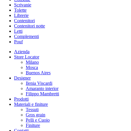
Scrivanie
Tolette
Librerie
Contenitori
Contenitori notte
Letti
Complementi
Pouf
Azienda
Store Locator
Milano
Mosca
Buenos Aires
Designer
Ilenia Viscardi
Amaranto interior
Filippo Mambretti
Prodotti
Materiali e finiture
Tessuti
Gros grain
Pelli e Cuoio
Finiture
Contatti