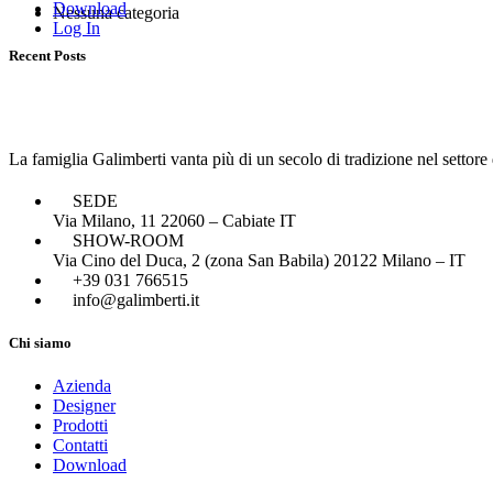
Download
Nessuna categoria
Log In
Recent Posts
La famiglia Galimberti vanta più di un secolo di tradizione nel settore
SEDE
Via Milano, 11 22060 – Cabiate IT
SHOW-ROOM
Via Cino del Duca, 2 (zona San Babila) 20122 Milano – IT
+39 031 766515
info@galimberti.it
Chi siamo
Azienda
Designer
Prodotti
Contatti
Download