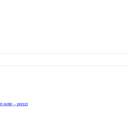
i notte
– prezzi