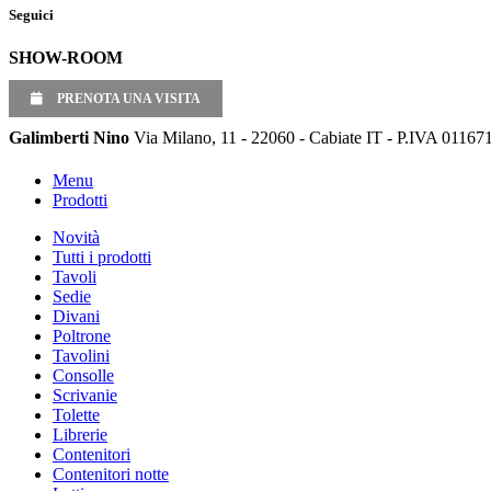
Seguici
SHOW-ROOM
PRENOTA UNA VISITA
Galimberti Nino
Via Milano, 11 - 22060 - Cabiate IT - P.IVA 01167
Menu
Prodotti
Novità
Tutti i prodotti
Tavoli
Sedie
Divani
Poltrone
Tavolini
Consolle
Scrivanie
Tolette
Librerie
Contenitori
Contenitori notte