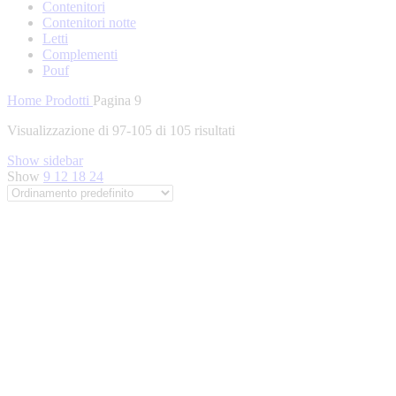
Contenitori
Contenitori notte
Letti
Complementi
Pouf
Home
Prodotti
Pagina 9
Visualizzazione di 97-105 di 105 risultati
Show sidebar
Show
9
12
18
24