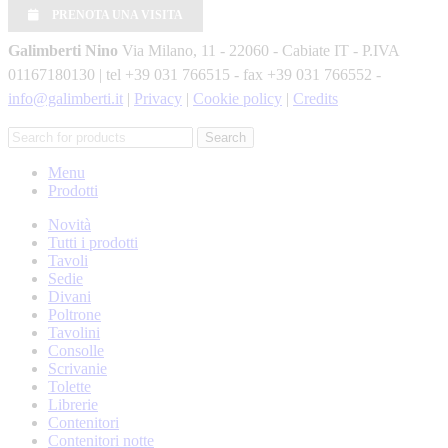
PRENOTA UNA VISITA
Galimberti Nino
Via Milano, 11 - 22060 - Cabiate IT - P.IVA
01167180130 | tel +39 031 766515 - fax +39 031 766552 -
info@galimberti.it
|
Privacy
|
Cookie policy
|
Credits
Search
Menu
Prodotti
Novità
Tutti i prodotti
Tavoli
Sedie
Divani
Poltrone
Tavolini
Consolle
Scrivanie
Tolette
Librerie
Contenitori
Contenitori notte