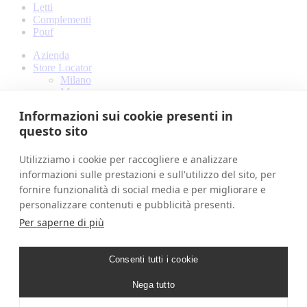
Letti
Complementi
Pouf
Azienda
Store Locator
Milano
Mosca
Buenos Aires
Informazioni sui cookie presenti in
Designer
questo sito
Ilenia Viscardi
Amaranto interior
Filippo Mambretti
Utilizziamo i cookie per raccogliere e analizzare
Prodotti
informazioni sulle prestazioni e sull'utilizzo del sito, per
Materiali e finiture
fornire funzionalità di social media e per migliorare e
Tessuti
Gros grain
personalizzare contenuti e pubblicità presenti.
Pelli e Cuoio
Per saperne di più
Finiture
Contatti
Prenota una visita
Consenti tutti i cookie
Download
Log In
Nega tutto
IT
EN