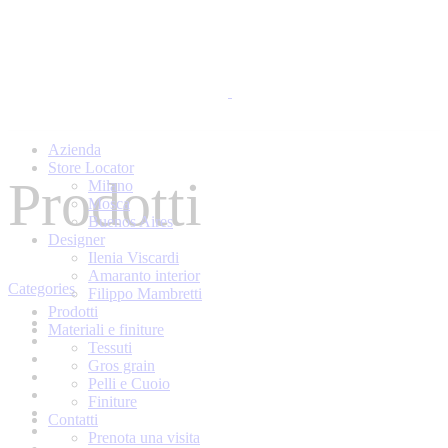
Azienda
Store Locator
Prodotti
Milano
Mosca
Buenos Aires
Designer
Ilenia Viscardi
Amaranto interior
Categories
Filippo Mambretti
Prodotti
All
Materiali e finiture
Complementi
Tessuti
Consolle
Gros grain
Contenitori
Pelli e Cuoio
Contenitori Notte
Finiture
Divani
Contatti
Letti
Prenota una visita