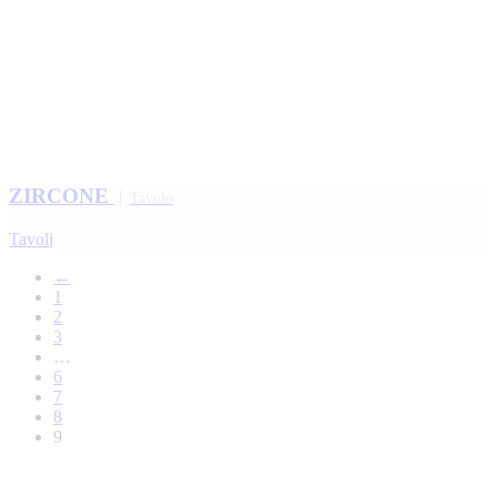
ZIRCONE
Tavolo
Tavoli
←
1
2
3
…
6
7
8
9