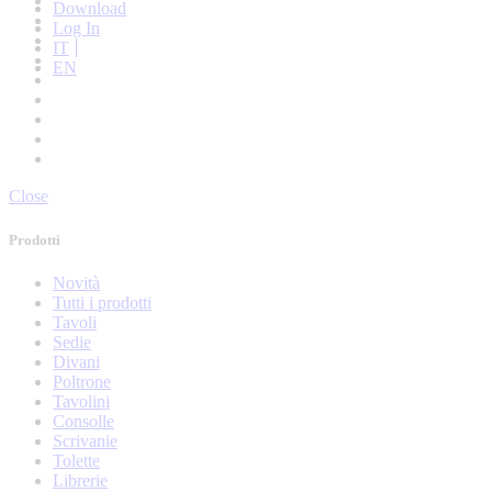
Librerie
Download
Novità
Log In
Poltrone
IT
Pouf
EN
Scrivanie
Sedie
Tavoli
Tavolini
Tolette
Close
Prodotti
Novità
Tutti i prodotti
Tavoli
Sedie
Divani
Poltrone
Tavolini
Consolle
Scrivanie
Tolette
Librerie